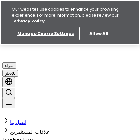
Our websites use cookies to enhance your browsing
experience. For more information, please review our
Privacy Policy
Manage Cookie Settings
Allow All
شراء
للإيجار
اتصل بنا
علاقات المستثمرين
Loading form...