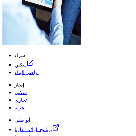
شراء
سكني
أراضي البناء
إيجار
سكني
تجاري
تجزئة
أبو ظبي
برنامج الولاء - دارنا