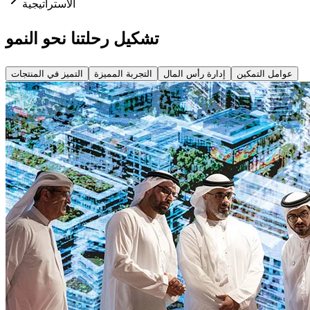
الاستراتيجية
تشكيل رحلتنا نحو النمو
عوامل التمكين
إدارة رأس المال
التجربة المميزة
التميز في المنتجات