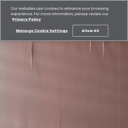
Our websites use cookies to enhance your browsing
experience. For more information, please review our
Privacy Policy
Manage Cookie Settings
Allow All
شراء
للإيجار
اكتشف الدار
الاستدامة