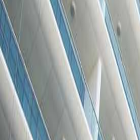
التطوير
الهديل