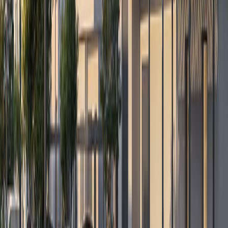
الدار العقارية
استكشف الوجهات
شارك تعليقاتك
800ALDAR اتصل بشركة
طلب إعادة الاتصال
شراء
سكني
أراضي البناء
إيجار