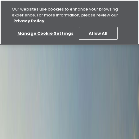
Our websites use cookies to enhance your browsing
experience. For more information, please review our
Privacy Policy
Manage Cookie Settings
Allow All
شراء
للإيجار
اكتشف الدار
الأعمال