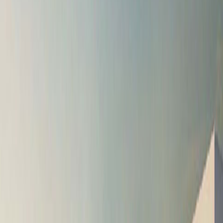
الشامخة، أبوظبي أبوظبي