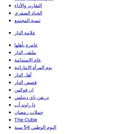
التقارير والأداء
الحياد الصفري
تنمية المجتمع
علامة الدار
عامرة بأهلها
ملتقى الدار
عام الاستدامة
يوم المرأة الإماراتية
أهل الدار
قصص الدار
إن فوكس
دريفن باي ديتيلس
ذا راوند أب
حملات رمضان
The Cube
اليوم الوطني 54 سنة