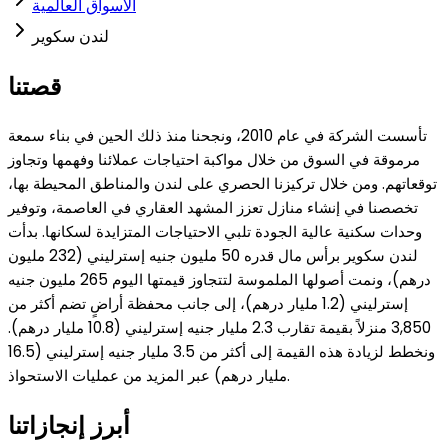
الأسواق العالمية
لندن سكوير
قصتنا
تأسست الشركة في عام 2010، ونجحنا منذ ذلك الحين في بناء سمعة
مرموقة في السوق من خلال مواكبة احتياجات عملائنا وفهمها وتجاوز
توقعاتهم. ومن خلال تركيزنا الحصري على لندن والمناطق المحيطة بها،
تخصصنا في إنشاء منازل تعزز المشهد العقاري في العاصمة، وتوفير
وحدات سكنية عالية الجودة تلبي الاحتياجات المتزايدة لسكانها. بدأت
لندن سكوير برأس مال قدره 50 مليون جنيه إسترليني (232 مليون
درهم)، ونمت أصولها الملموسة لتتجاوز قيمتها اليوم 265 مليون جنيه
إسترليني (1.2 مليار درهم)، إلى جانب محفظة أراضٍ تضم أكثر من
3,850 منزلاً بقيمة تقارب 2.3 مليار جنيه إسترليني (10.8 مليار درهم).
ونخطط لزيادة هذه القيمة إلى أكثر من 3.5 مليار جنيه إسترليني (16.5
مليار درهم) عبر المزيد من عمليات الاستحواذ.
أبرز إنجازاتنا