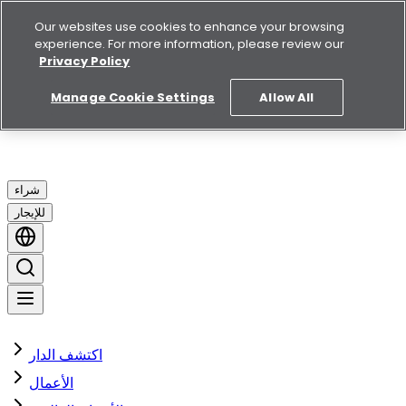
Our websites use cookies to enhance your browsing
experience. For more information, please review our
Privacy Policy
Manage Cookie Settings
Allow All
شراء
للإيجار
اكتشف الدار
الأعمال