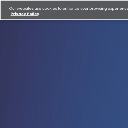
Our websites use cookies to enhance your browsing experience.
Privacy Policy
شراء
للإيجار
الأخبار