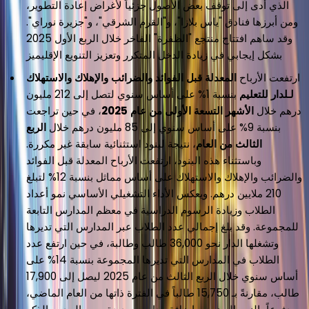
الذي أدى إلى توقف بعض الأصول جزئياً لأغراض إعادة التطوير،
ومن أبرزها فنادق "ياس بلازا"، و"القرم الشرقي"، و"جزيرة نوراي".
وقد ساهم افتتاح منتجع "الظفرة" الفاخر خلال الربع الأول 2025
بشكل إيجابي في زيادة الدخل المتكرر وتعزيز التنويع الإقليميز
ارتفعت الأرباح
المعدلة قبل الفوائد والضرائب والإهلاك والاستهلاك
لـلدار للتعليم
بنسبة 1% على أساس سنوي لتصل إلى 212 مليون
درهم خلال
الأشهر التسعة الأولى من عام 2025
، في حين تراجعت
بنسبة 9% على أساس سنوي إلى 85 مليون درهم خلال
الربع
الثالث من العام
، نتيجة لبنود استثنائية سابقة غير مكررة.
وباستثناء هذه البنود، ارتفعت الأرباح المعدلة قبل الفوائد
والضرائب والإهلاك والاستهلاك على أساس مماثل بنسبة 12% لتبلغ
210 ملايين درهم. ويعكس الأداء التشغيلي الأساسي نمو أعداد
الطلاب وزيادة الرسوم الدراسية في معظم المدارس التابعة
للمجموعة. وقد بلغ إجمالي عدد الطلاب عبر المدارس التي تديرها
وتشغلها الدار نحو 36,000 طالب وطالبة، في حين ارتفع عدد
الطلاب في المدارس التي تديرها المجموعة بنسبة 14% على
أساس سنوي خلال الربع الثالث من عام 2025 ليصل إلى 17,900
طالب، مقارنةً بـ 15,750 طالباً في الفترة ذاتها من العام الماضي،