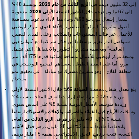
إلى 32 مليون درهم في
الربع الثالث من عام 2025
، وبنسبة 48%
إلى 67 مليون درهم خلال
الأشهر التسعة الأولى 2025
، مدعومةً
بمعدل إشغال قوي بلغ 98%. وجاء هذا الأداء مدعوماً بمساهمة
أصول مشروع "المركز" الصناعي، والأداء القوي لمركز أبوظبي
للأعمال عبر فئات المستودعات والمكاتب. وعلى المدى القصير،
ستواصل الدار تعزيز توسعاتها من خلال شراكتها مع "موانئ دبي
العالمية" ومحفظة مشاريع "التطوير والاحتفاظ"، التي تشمل
توسعة مركز أبوظبي للأعمال بمساحة إضافية قدرها 175 ألف متر
مربع. أما على المدى الطويل، سيساهم المجمع اللوجستي في
منطقة الفلاح - وهو مشروع مشترك مع مبادلة – في تحقيق نمو
مستدام.
بلغ معدل إشغال محفظة
الضيافة
69% خلال الأشهر التسعة الأولى
من عام 2025، مع ارتفاع إيرادات الغرف المتاحة بنسبة 4%
وزيادة متوسط الأسعار اليومية بنسبة 8% على أساس سنوي.
وسجّلت
الأرباح قبل الفوائد والضرائب والإهلاك والاستهلاك
ارتفاعاً
بنسبة 10% إلى 40 مليون درهم في
الربع الثالث من العام،
وانخفاضاً طفيفاً بنسبة 2% إلى 211 مليون درهم خلال الأشهر
التسعة، نتيجة برنامج التحوّل الاستراتيجي بقيمة 1.5 مليار درهم،