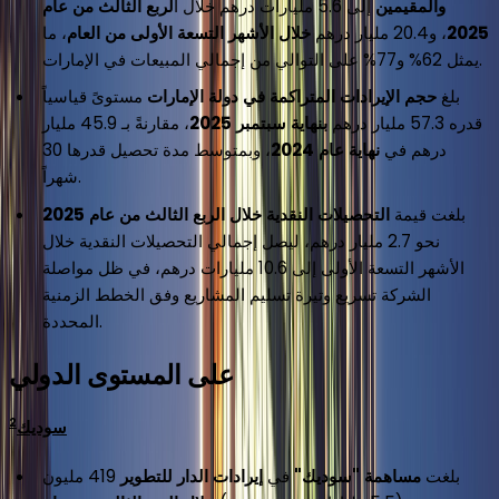
والمقيمين
إلى 5.6 مليارات درهم خلال ا
لربع الثالث من عام
2025
، و20.4 مليار درهم
خلال الأشهر التسعة الأولى من العام
، ما
يمثل 62% و77% على التوالي من إجمالي المبيعات في الإمارات.
بلغ
حجم الإيرادات المتراكمة
في دولة الإمارات
مستوىً قياسياً
قدره 57.3 مليار درهم
بنهاية سبتمبر 2025
، مقارنةً بـ 45.9 مليار
درهم في
نهاية عام 2024
، وبمتوسط مدة تحصيل قدرها 30
شهراً.
بلغت قيمة
التحصيلات النقدية خلال الربع الثالث من عام 2025
نحو 2.7 مليار درهم، ليصل إجمالي التحصيلات النقدية خلال
الأشهر التسعة الأولى إلى 10.6 مليارات درهم، في ظل مواصلة
الشركة تسريع وتيرة تسليم المشاريع وفق الخطط الزمنية
المحددة.
على المستوى الدولي
2
سوديك
بلغت
مساهمة "سوديك"
في
إيرادات الدار للتطوير
419 مليون