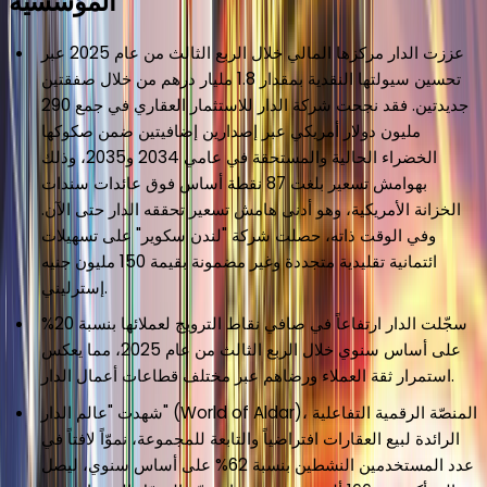
المؤسسية
عززت الدار مركزها المالي خلال الربع الثالث من عام 2025 عبر
تحسين سيولتها النقدية بمقدار 1.8 مليار درهم من خلال صفقتين
جديدتين. فقد نجحت شركة الدار للاستثمار العقاري في جمع 290
مليون دولار أمريكي عبر إصدارين إضافيتين ضمن صكوكها
الخضراء الحالية والمستحقة في عامي 2034 و2035، وذلك
بهوامش تسعير بلغت 87 نقطة أساس فوق عائدات سندات
الخزانة الأمريكية، وهو أدنى هامش تسعير تحققه الدار حتى الآن.
وفي الوقت ذاته، حصلت شركة "لندن سكوير" على تسهيلات
ائتمانية تقليدية متجددة وغير مضمونة بقيمة 150 مليون جنيه
إسترليني.
سجّلت الدار ارتفاعاً في صافي نقاط الترويج لعملائها بنسبة 20%
على أساس سنوي خلال الربع الثالث من عام 2025، مما يعكس
استمرار ثقة العملاء ورضاهم عبر مختلف قطاعات أعمال الدار.
شهدت "عالم الدار" (World of Aldar)، المنصّة الرقمية التفاعلية
الرائدة لبيع العقارات افتراضياً والتابعة للمجموعة، نموّاً لافتاً في
عدد المستخدمين النشطين بنسبة 62% على أساس سنوي، ليصل