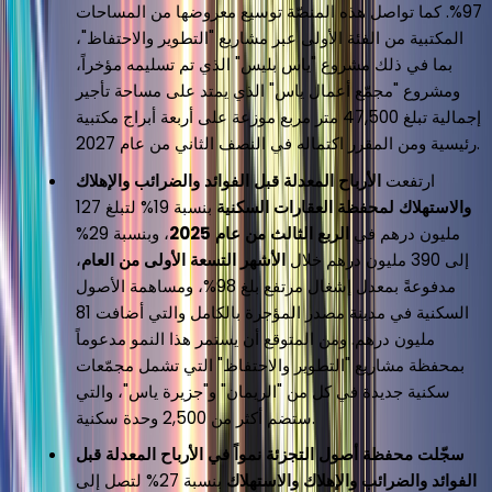
97%. كما تواصل هذه المنصّة توسيع معروضها من المساحات
المكتبية من الفئة الأولى عبر مشاريع "التطوير والاحتفاظ"،
بما في ذلك مشروع "ياس بليس" الذي تم تسليمه مؤخراً،
ومشروع "مجمّع أعمال ياس" الذي يمتد على مساحة تأجير
إجمالية تبلغ 47,500 متر مربع موزعة على أربعة أبراج مكتبية
رئيسية ومن المقرر اكتماله في النصف الثاني من عام 2027.
ارتفعت
الأرباح المعدلة قبل الفوائد والضرائب والإهلاك
والاستهلاك لمحفظة العقارات السكنية
بنسبة 19% لتبلغ 127
مليون درهم في
الربع الثالث من عام 2025
، وبنسبة 29%
إلى 390 مليون درهم خلال
الأشهر التسعة الأولى من العام
،
مدفوعةً بمعدل إشغال مرتفع بلغ 98%، ومساهمة الأصول
السكنية في مدينة مصدر المؤجرة بالكامل والتي أضافت 81
مليون درهم. ومن المتوقع أن يستمر هذا النمو مدعوماً
بمحفظة مشاريع "التطوير والاحتفاظ" التي تشمل مجمّعات
سكنية جديدة في كل من "الريمان" و"جزيرة ياس"، والتي
ستضم أكثر من 2,500 وحدة سكنية.
سجّلت محفظة أصول التجزئة نمواً في الأرباح المعدلة قبل
الفوائد والضرائب والإهلاك والاستهلاك
بنسبة 27% لتصل إلى