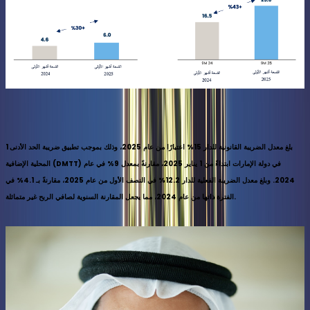
بلغ معدل الضريبة القانونية للدار 15% اعتبارًا من عام 2025، وذلك بموجب تطبيق ضريبة الحد الأدنى
1
المحلية الإضافية (DMTT) في دولة الإمارات ابتداءً من 1 يناير 2025، مقارنةً بمعدل 9% في عام
2024. وبلغ معدل الضريبة الفعلية للدار 12.2% في النصف الأول من عام 2025، مقارنةً بـ 4.1% في
الفترة ذاتها من عام 2024، مما يجعل المقارنة السنوية لصافي الربح غير متماثلة.