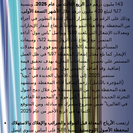
143 مليون درهم في
الربع الثالث من عام 2025
، وبنسبة
17% لتبلغ 420 مليون درهم خلال
الأشهر التسعة الأولى
،
وذلك على الرغم من استمرار أعمال إعادة التطوير في أجزاء
من المحفظة. وجاء هذا النمو مدفوعاً بارتفاع أسعار الإيجارات
ومعدلات الإشغال التي بلغت 90%. ويواصل "ياس مول" أداءه
المتميز، مع ارتفاع عدد الزوار بنسبة 12%، ومبيعات
المستأجرين بنسبة 10%، وتحقيق نمو قوي في معدلات
الإيجار. كما بلغ معدل إشغال المحفظة 97% في ظل العمل
المستمر على تحسين المساحات التجارية بهدف تحقيق قيمة
إضافية. وقد أضاف "الجيمي مول" بعد إعادة افتتاحه في
سبتمبر 2025، إلى جانب الأصول الجديدة في "نـويا"
(المؤجرة بالكامل)، زخماً إضافياً لأداء المحفظة. وستشهد
هذه المحفظة مزيداً من النمو مستقبلاً من خلال دمج أصول
التجزئة الجديدة التي تشمل "ياس مول" و"المجموعة الفاخرة
في الغاليريا" ضمن مشروع مشترك مع مبادلة، ومن المتوقع
اكتمالها في الربع الأخير من عام 2025.
ارتفعت ا
لأرباح المعدلة قبل الفوائد والضرائب والإهلاك والاستهلاك
لمحفظة الأصول اللوجستية
بنسبة 116% على أساس سنوي لتصل