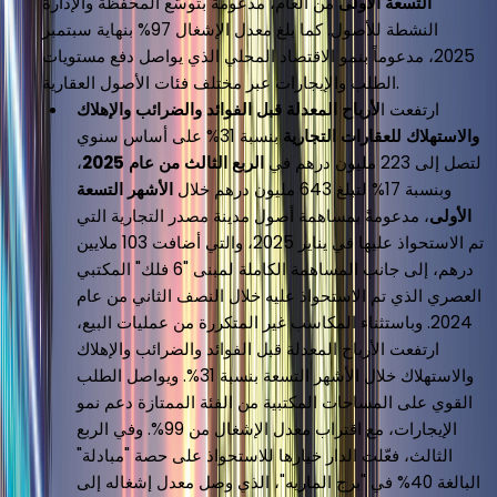
التسعة الأولى
من العام، مدعومةً بتوسّع المحفظة والإدارة
النشطة للأصول. كما بلغ معدل الإشغال 97% بنهاية سبتمبر
2025، مدعوماً بنمو الاقتصاد المحلي الذي يواصل دفع مستويات
الطلب والإيجارات عبر مختلف فئات الأصول العقارية.
ارتفعت ا
لأرباح المعدلة قبل الفوائد والضرائب والإهلاك
والاستهلاك للعقارات التجارية
بنسبة 31% على أساس سنوي
لتصل إلى 223 مليون درهم في
الربع الثالث من عام 2025
،
وبنسبة 17% لتبلغ 643 مليون درهم خلال
الأشهر التسعة
الأولى
، مدعومةً بمساهمة أصول مدينة مصدر التجارية التي
تم الاستحواذ عليها في يناير 2025، والتي أضافت 103 ملايين
درهم، إلى جانب المساهمة الكاملة لمبنى "6 فلك" المكتبي
العصري الذي تم الاستحواذ عليه خلال النصف الثاني من عام
2024. وباستثناء المكاسب غير المتكررة من عمليات البيع،
ارتفعت الأرباح المعدلة قبل الفوائد والضرائب والإهلاك
والاستهلاك خلال الأشهر التسعة بنسبة 31%. ويواصل الطلب
القوي على المساحات المكتبية من الفئة الممتازة دعم نمو
الإيجارات، مع اقتراب معدل الإشغال من 99%. وفي الربع
الثالث، فعّلت الدار خيارها للاستحواذ على حصة "مبادلة"
البالغة 40% في "برج الماريه"، الذي وصل معدل إشغاله إلى