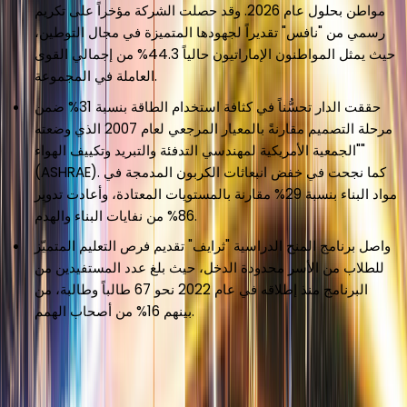
مواطن بحلول عام 2026. وقد حصلت الشركة مؤخراً على تكريم
رسمي من "نافس" تقديراً لجهودها المتميزة في مجال التوطين،
حيث يمثل المواطنون الإماراتيون حالياً 44.3% من إجمالي القوى
العاملة في المجموعة.
حققت الدار تحسُّناً في كثافة استخدام الطاقة بنسبة 31% ضمن
مرحلة التصميم مقارنةً بالمعيار المرجعي لعام 2007 الذي وضعته
"الجمعية الأمريكية لمهندسي التدفئة والتبريد وتكييف الهواء"
(ASHRAE). كما نجحت في خفض انبعاثات الكربون المدمجة في
مواد البناء بنسبة 29% مقارنة بالمستويات المعتادة، وأعادت تدوير
86% من نفايات البناء والهدم.
واصل برنامج المنح الدراسية "ثرايف" تقديم فرص التعليم المتميّز
للطلاب من الأسر محدودة الدخل، حيث بلغ عدد المستفيدين من
البرنامج منذ إطلاقه في عام 2022 نحو 67 طالباً وطالبة، من
بينهم 16% من أصحاب الهمم.
الرجوع