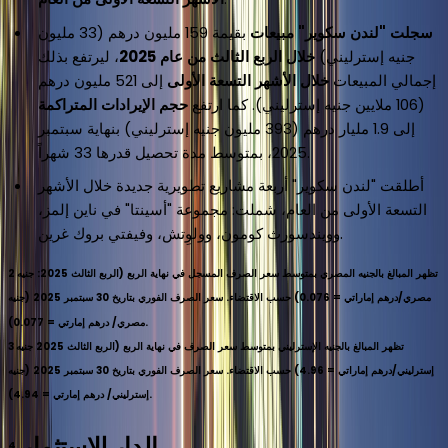
سجلت "لندن سكوير" مبيعات
بقيمة 159 مليون درهم (33 مليون
جنيه إسترليني)
خلال الربع الثالث من عام 2025
، ليرتفع بذلك
إجمالي المبيعات
خلال الأشهر التسعة الأولى
إلى 521 مليون درهم
(106 ملايين جنيه إسترليني). كما ارتفع
حجم الإيرادات المتراكمة
إلى 1.9 مليار درهم (393 مليون جنيه إسترليني) بنهاية سبتمبر
2025، بمتوسط مدة تحصيل قدرها 33 شهراً.
أطلقت "لندن سكوير" أربعة مشاريع تطويرية جديدة خلال الأشهر
التسعة الأولى من العام، شملت: مجموعة "أسينتا" في ناين إلمز،
.
وويندسورث كومون، وولوِتش، وفيفتي بروك غرين
تظهر المبالغ بالجنيه المصري بمتوسط سعر الصرف المسجل في نهاية الربع (الربع الثالث 2025: جنيه
2
مصري/درهم إماراتي = 0.076) حسب الاقتضاء. سعر الصرف الفوري بتاريخ 30 سبتمبر 2025 (جنيه
مصري/ درهم إمارتي = 0.077).
تظهر المبالغ بالجنيه الإسترليني بمتوسط سعر الصرف في نهاية الربع (الربع الثالث 2025 جنيه
3
إسترليني/درهم إماراتي = 4.96) حسب الاقتضاء. سعر الصرف الفوري بتاريخ 30 سبتمبر 2025 (جنيه
إسترليني/ درهم إمارتي = 4.94).
الدار للاستثمار
4