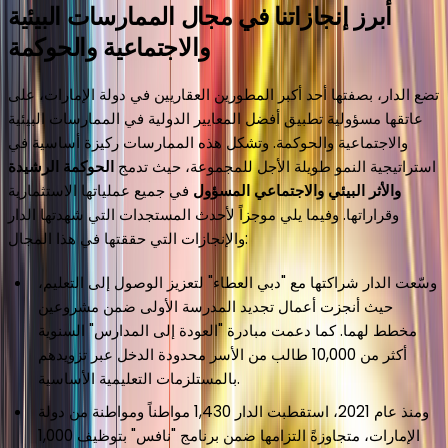
أبرز إنجازاتنا في مجال الممارسات البيئية
والاجتماعية والحوكمة
تضع الدار، بصفتها أحد أكبر المطورين العقاريين في دولة الإمارات، على
عاتقها مسؤولية تطبيق أفضل المعايير الدولية في الممارسات البيئية
والاجتماعية والحوكمة. وتشكل هذه الممارسات ركيزة أساسية في
استراتيجية النمو طويلة الأجل للمجموعة، حيث تدمج
الحوكمة الرشيدة
والأثر البيئي والاجتماعي
المسؤول
في جميع عملياتها الاستثمارية
وقراراتها. وفيما يلي موجزاً لأحدث المستجدات التي شهدتها الدار
والإنجازات التي حققتها في هذا المجال:
وسّعت الدار شراكتها مع "دبي العطاء" لتعزيز الوصول إلى التعليم،
حيث أنجزت أعمال تجديد المدرسة الأولى ضمن مشروعين
مخطط لهما. كما دعمت مبادرة "العودة إلى المدارس" السنوية
أكثر من 10,000 طالب من الأسر محدودة الدخل عبر تزويدهم
بالمستلزمات التعليمية الأساسية.
ومنذ عام 2021، استقطبت الدار 1,430 مواطناً ومواطنة من دولة
الإمارات، متجاوزةً التزامها ضمن برنامج "نافس" بتوظيف 1,000