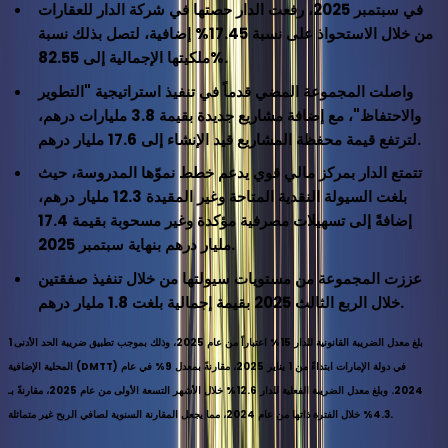
في سبتمبر 2025، رفعت الدار حصتها في شركة الدار للعقارات
من خلال الاستحواذ على نسبة 17.45% إضافية، لتصل بذلك نسبة
ملكيتها الإجمالية إلى 82.55%.
واصلت المجموعة المضي قدماً في تنفيذ استراتيجية "التطوير
والاحتفاظ"، مع إضافة مشاريع جديدة بقيمة 3.8 مليارات درهم،
لترتفع قيمة محفظة المشاريع قيد الإنشاء إلى 17.6 مليار درهم.
تتمتع الدار بمركز مالي قوي يدعم خطط نموّها المدروسة، حيث
بلغت السيولة النقدية المتاحة وغير المقيدة 12.3 مليار درهم،
إضافةً إلى تسهيلات مصرفية مؤكدة وغير مسحوبة بقيمة 17.4
مليار درهم بنهاية سبتمبر 2025.
عززت المجموعة من مستويات سيولتها من خلال تنفيذ صفقتين
خلال الربع الثالث 2025 بقيمة إجمالية بلغت 1.8 مليار درهم.
بلغ معدل الضريبة القانونية للدار 15% اعتباراً من عام 2025، وذلك بموجب تطبيق ضريبة الحد الأدنى
1
المحلية الإضافية (DMTT) في دولة الإمارات ابتداءً من 1 يناير 2025، مقارنةً بمعدل 9% في عام
2024. وبلغ معدل الضريبة الفعلية للدار 12.6% خلال الأشهر التسعة الأولى من عام 2025، مقارنةً بـ
4.3% خلال الفترة ذاتها من عام 2024، مما يجعل المقارنة السنوية لصافي الربح غير متماثلة.