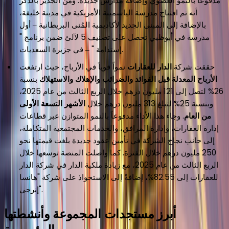
مدفوعاً بالنمو العضوي وإضافة مدارس جديدة. ومن الجدير بالذكر
أنه تم افتتاح مدرسة الياسمينة الأمريكية في مدينة خليفة،
بالإضافة إلى المبنى الجديد لأكاديمية المُنى البريطانية – أول
مدرسة في أبوظبي تحصل على تصنيف 5 لآلئ ضمن برنامج "
إستدامة " – في جزيرة السعديات.
حققت شركة
الدار للعقارات
نمواً قوياً في الأرباح، حيث ارتفعت
الأرباح المعدلة قبل الفوائد والضرائب والإهلاك والاستهلاك
بنسبة
26% لتصل إلى 121 مليون درهم خلال الربع الثالث من عام 2025،
وبنسبة 25% لتبلغ 313 مليون درهم خلال
الأشهر التسعة الأولى
من العام
. وجاء هذا الأداء مدفوعاً بالنمو المتوازن عبر قطاعات
إدارة العقارات، وإدارة المرافق، والخدمات المجتمعية المتكاملة،
إلى جانب نجاح الشركة في تأمين عقود جديدة بلغت قيمتها نحو
250 مليون درهم خلال الفترة. كما واصلت المنصة توسعها خلال
الربع الثالث من عام 2025، مع زيادة ملكية الدار في شركة الدار
للعقارات إلى 82.55%، إضافةً إلى الاستحواذ على شركة "هانسا
إنرجي".
أبرز مستجدات المجموعة وأنشطتها