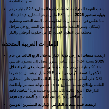
سنوات القادمة.
بلغت ا
لقيمة المتراكمة لخدمات إدارة المشاريع
82.3 مليار درهم
بنهاية سبتمبر 2025
، منها 53.2 مليار درهم لمشاريع قيد الإنشاء،
مما يعكس قوة الاستثمارات الحكومية في البنية التحتية ومشاريع
الإسكان. وتدير المنصة محفظة واسعة من المشاريع في مراحل
مختلفة من التطوير لصالح كلٍ من حكومة أبوظبي والدار.
الإمارات العربية المتحدة
ارتفعت
مبيعات الدار في دولة الإمارات خلال الربع الثالث من عام
2025
بنسبة 24% على أساس سنوي لتصل إلى مستوى قياسي
بلغ 9.1 مليارات درهم. وبلغت
إجمالي المبيعات في الدولة خلال
الأشهر التسعة الأولى من العام
26.5 مليار درهم، بزيادة قدرها
31% على أساس سنوي، مدفوعةً بالطلب القوي على المشاريع
القائمة وإطلاق ثمانية مشاريع جديدة حتى نهاية سبتمبر. وأطلقت
الدار
خلال الربع الثالث
ثلاثة مشاريع جديدة هي:
"شاطئ فاهد
تيراسيز"، و"رايز من أثلون"، و"الديـم تاون هومز".
ارتفعت قيمة مبيعات الدار في الإمارات للمشترين الدوليين