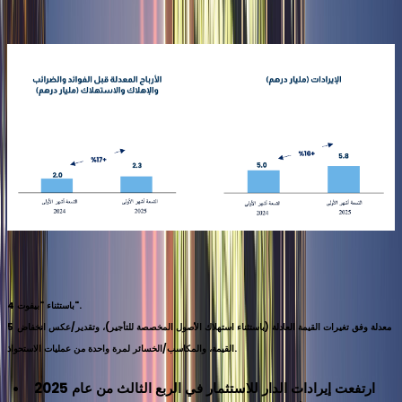
باستثناء "بيفوت".
4
معدلة وفق تغيرات القيمة العادلة (باستثناء استهلاك الأصول المخصصة للتأجير)، وتقدير/عكس انخفاض
5
القيمة، والمكاسب/الخسائر لمرة واحدة من عمليات الاستحواذ.
ارتفعت إيرادات الدار للاستثمار
في الربع الثالث من عام 2025