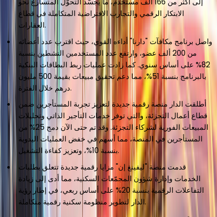
إلى أكثر من 166 ألف مستخدم، ما يجسّد التحوّل المتسارع نحو
الابتكار الرقمي والتجارب الافتراضية المتكاملة في قطاع
العقارات.
واصل برنامج مكافآت "دارنا" أداءه القوي، حيث اقترب عدد أعضائه
من 200 ألف عضو، وارتفع عدد المستخدمين النشطين بنسبة
82% على أساس سنوي. كما زادت عمليات ربط البطاقات البنكية
بالبرنامج بنسبة 51%، مما دعم تحقيق مبيعات بقيمة 500 مليون
درهم خلال الفترة.
أطلقت الدار منصة رقمية جديدة لتعزيز تجربة المستأجرين ضمن
قطاع أعمال التجزئة، والتي توفر خدمات التأجير الذاتي وتحليلات
المبيعات الفورية لشركاء التجزئة. وقد تم حتى الآن دمج 25% من
المستأجرين في المنصة، مما أسهم في خفض العمليات اليدوية
بنسبة 10%، وتعزيز كفاءة التشغيل.
قدمت منصة "ليفينغ إن" مزايا رقمية جديدة تتعلق بطلبات
الخدمات وإدارة شؤون المجمّعات السكنية، مما أدى إلى زيادة
التفاعلات الرقمية بنسبة 20% على أساس ربعي، في إطار رؤية
الدار لتطوير منظومة سكنية رقمية متكاملة.