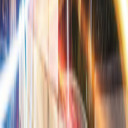
شراء
سكني
أراضي البناء
إيجار
سكني
تجاري
تجزئة
أبو ظبي
برنامج الولاء - دارنا
اتصل بنا
سياسة الإبلاغ عن المخالفات
اكتشف أبوظبي
نظرة عامة على السوق
الاقامة الذهبية
داري